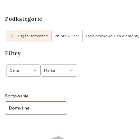
Podkategorie
Części zamienne
Zbiorniki
277
Tace ociekowe i ich element
Filtry
Cena
Marka
Koniec filtrów
Lista produktów
Sortowanie:
Domyślne