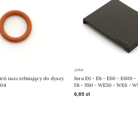
JURA
cień uszczelniający do dyszy
Jura E6 - E8 - E60 - E600 -
904
S8 - S80 - WE50 - WE6 - W
Pokrywa ustawiania stopni
6,85 zł
Cena
Art.72499
Do koszyka
Do koszyka