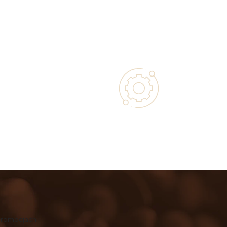
 with Every
Authorized service and technical
 Purchase
support from experts
promocjach.