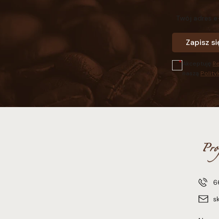
Twój adres e
Zapisz si
Akceptuję
R
naszą
Polity
6
s