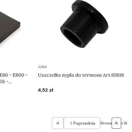
JURA
 E80 - E800 -
Uszczelka nypla do termosu Art.65818
E8 -
a zmielenia
4,52 zł
Cena
Do koszyka
Poprzednia
Strona
z 18
Wróć do pierwszej strony z produkta