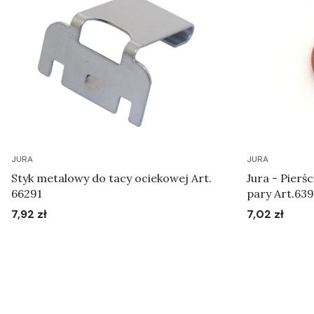
JURA
JURA
Styk metalowy do tacy ociekowej Art.
Jura - Pierś
66291
pary Art.63
7,92 zł
7,02 zł
Cena
Cena
Do koszyka