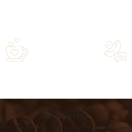
years of experience in the
Lifetime Concierge Service
family-owned business driven
Jura Coffee Machine You
by passion
Newsletter
 adres e-mail, jeżeli chcesz otrzymywać informacje o nowościach i 