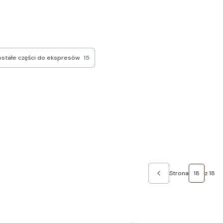
stałe części do ekspresów
15
Strona
z 18
Poprzednie produk