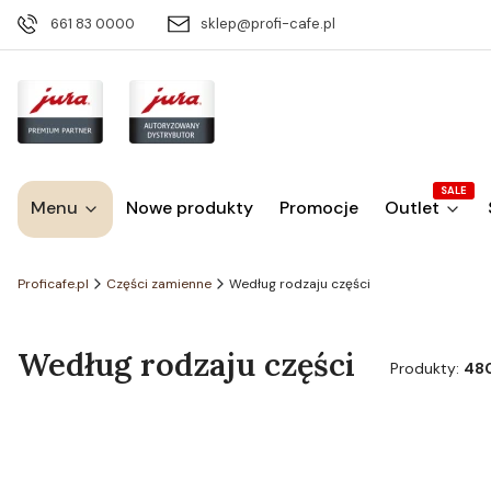
661 83 0000
sklep@profi-cafe.pl
SALE
Menu
Nowe produkty
Promocje
Outlet
Proficafe.pl
Części zamienne
Według rodzaju części
Według rodzaju części
Produkty:
48