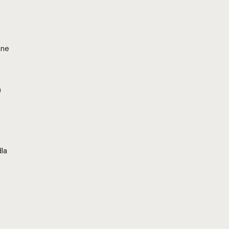
ane
a
la