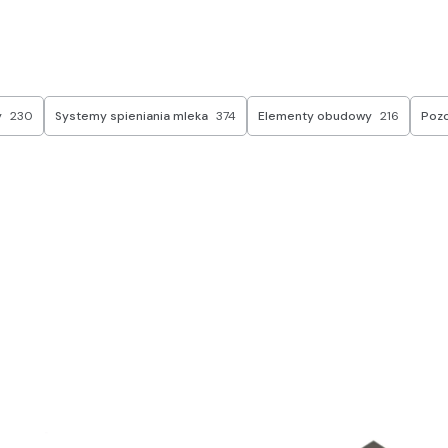
y
230
Systemy spieniania mleka
374
Elementy obudowy
216
Pozo