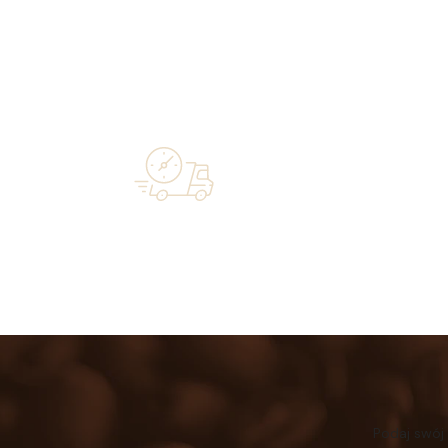
Over 20 
Free shipping on orders of 500 zł or
industry—a 
more, and orders shipped within 72 hours
Podaj swój