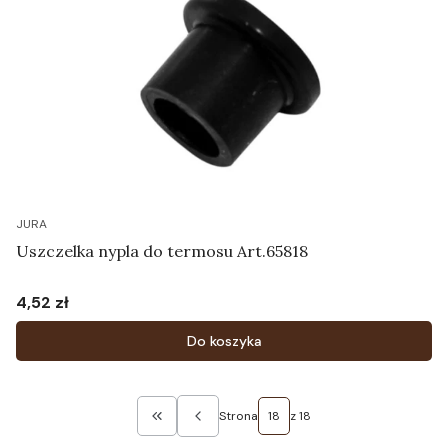
JURA
Uszczelka nypla do termosu Art.65818
4,52 zł
Cena
Do koszyka
Strona
z 18
Wróć do pierwszej strony z produktami