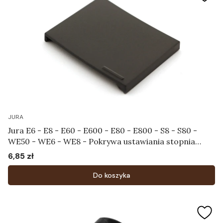
JURA
Jura E6 - E8 - E60 - E600 - E80 - E800 - S8 - S80 -
WE50 - WE6 - WE8 - Pokrywa ustawiania stopnia
zmielenia Art.72499
6,85 zł
Cena
Do koszyka