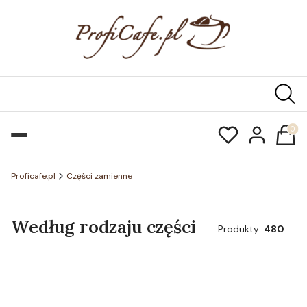
Produk
Proficafe.pl
Części zamienne
Według rodzaju części
Produkty:
480