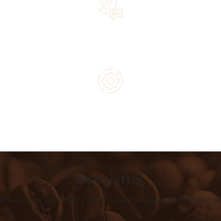
Lifetime Concierge Service with Every Jura Coffee
Machine You Purchase
Authorized service and technical support from experts
Newsletter
 adres e-mail, jeżeli chcesz otrzymywać informacje o nowościach i 